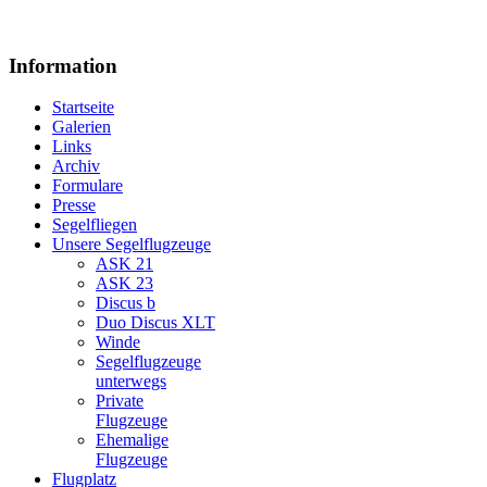
Information
Startseite
Galerien
Links
Archiv
Formulare
Presse
Segelfliegen
Unsere Segelflugzeuge
ASK 21
ASK 23
Discus b
Duo Discus XLT
Winde
Segelflugzeuge
unterwegs
Private
Flugzeuge
Ehemalige
Flugzeuge
Flugplatz