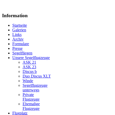
Information
Startseite
Galerien
Links
Archiv
Formulare
Presse
Segelfliegen
Unsere Segelflugzeuge
ASK 21
ASK 23
Discus b
Duo Discus XLT
Winde
Segelflugzeuge
unterwegs
Private
Flugzeuge
Ehemalige
Flugzeuge
Flugplatz