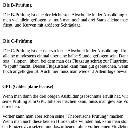
Die B-Prüfung
Die B-Prüfung ist eine der leichtesten Abschnitte in der Ausbildung
man viel allein geflogen ist, muß man nochmal drei Starts alleine m
fliegt, und Kurven mit größerer Schräglage.
Die C-Prüfung
Die C-Prüfung ist der nahezu letzte Abschnitt in der Ausbildung. U
alleine mindestens einmal über eine halbe Stunde geflogen sein. Da
sog. "slippen" üben, bei dem man das Flugzeug schräg zur Flugrichtun
"kaputt" macht. Diesen Flugzustand kann man gut gebrauchen, wenn
hoch angeflogen ist. Auch hier muss man wieder 3 Alleinflüge bewäl
GPL (Gilder plane license)
Wenn man dann die drei obigen Ausbildungsabschnitte erfüllt hat, wir
seine Prüfung zum GPL-Inhaber machen kann, muss man gewisse Vorg
erreichen.
Vorher kann man aber schon seine "Theoretische Prüfung" machen.
Wenn man auch diese beiden Hürden überwunden hat, kann man stolz s
ein Flugzeug zu setzen, und loszufliegen, ohne vorher einen Fluglehr