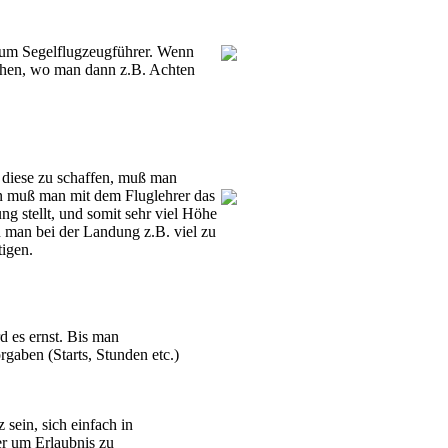
 zum Segelflugzeugführer. Wenn
achen, wo man dann z.B. Achten
m diese zu schaffen, muß man
nn muß man mit dem Fluglehrer das
g stellt, und somit sehr viel Höhe
 man bei der Landung z.B. viel zu
tigen.
d es ernst. Bis man
aben (Starts, Stunden etc.)
ein, sich einfach in
er um Erlaubnis zu