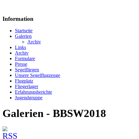
Information
Startseite
Galerien
Archiv
Links
Archiv
Formulare
Presse
Segelfliegen
Unsere Segelflugzeuge
Flugplatz
Fliegerlager
Erfahrungsberichte
Jugendgruppe
Galerien - BBSW2018