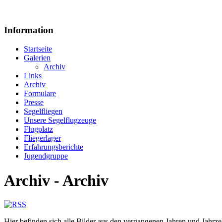
Information
Startseite
Galerien
Archiv
Links
Archiv
Formulare
Presse
Segelfliegen
Unsere Segelflugzeuge
Flugplatz
Fliegerlager
Erfahrungsberichte
Jugendgruppe
Archiv - Archiv
Hier befinden sich alle Bilder aus den vergangenen Jahren und Jahrze